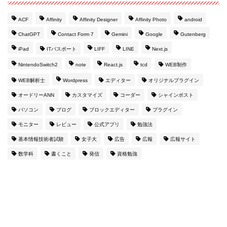
ACF
Affinity
Affinity Designer
Affinity Photo
android
ChatGPT
Contact Form 7
Gemini
Google
Gutenberg
iPad
ITパスポート
LIFF
LINE
Next.js
NintendoSwitch2
note
React.js
tcd
WEB制作
WEB解析士
Wordpress
エディター
オリジナルプラグイン
オードリーANN
カスタマイズ
コーダー
シャインポスト
パソコン
ブログ
ブロックエディター
プラグイン
モニター
レビュー
公式アプリ
勉強法
基本情報技術者試験
女子大
広告
広報
広報サイト
数学科
書くこと
発信
資格勉強