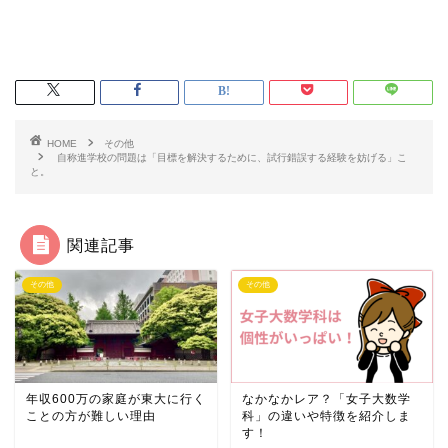
HOME
その他
自称進学校の問題は「目標を解決するために、試行錯誤する経験を妨げる」こ
と。
関連記事
その他
その他
年収600万の家庭が東大に行く
なかなかレア？「女子大数学
ことの方が難しい理由
科」の違いや特徴を紹介しま
す！