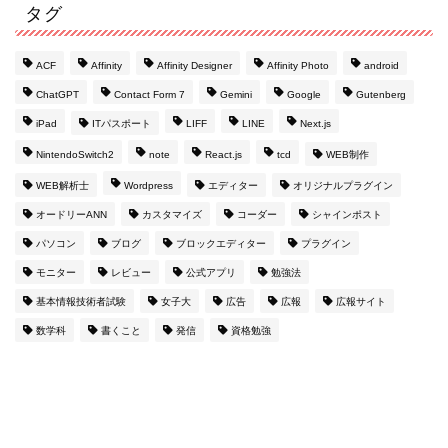
タグ
ACF
Affinity
Affinity Designer
Affinity Photo
android
ChatGPT
Contact Form 7
Gemini
Google
Gutenberg
iPad
ITパスポート
LIFF
LINE
Next.js
NintendoSwitch2
note
React.js
tcd
WEB制作
WEB解析士
Wordpress
エディター
オリジナルプラグイン
オードリーANN
カスタマイズ
コーダー
シャインポスト
パソコン
ブログ
ブロックエディター
プラグイン
モニター
レビュー
公式アプリ
勉強法
基本情報技術者試験
女子大
広告
広報
広報サイト
数学科
書くこと
発信
資格勉強