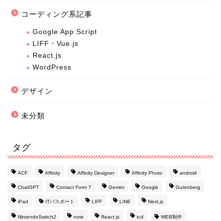
コーディング系記事
Google App Script
LIFF・Vue.js
React.js
WordPress
デザイン
未分類
タグ
ACF
Affinity
Affinity Designer
Affinity Photo
android
ChatGPT
Contact Form 7
Gemini
Google
Gutenberg
iPad
ITパスポート
LIFF
LINE
Next.js
NintendoSwitch2
note
React.js
tcd
WEB制作