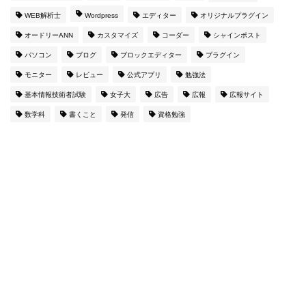
WEB解析士
Wordpress
エディター
オリジナルプラグイン
オードリーANN
カスタマイズ
コーダー
シャインポスト
パソコン
ブログ
ブロックエディター
プラグイン
モニター
レビュー
公式アプリ
勉強法
基本情報技術者試験
女子大
広告
広報
広報サイト
数学科
書くこと
発信
資格勉強