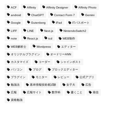
ACF
Affinity
Affinity Designer
Affinity Photo
android
ChatGPT
Contact Form 7
Gemini
Google
Gutenberg
iPad
ITパスポート
LIFF
LINE
Next.js
NintendoSwitch2
note
React.js
tcd
WEB制作
WEB解析士
Wordpress
エディター
オリジナルプラグイン
オードリーANN
カスタマイズ
コーダー
シャインポスト
パソコン
ブログ
ブロックエディター
プラグイン
モニター
レビュー
公式アプリ
勉強法
基本情報技術者試験
女子大
広告
広報
広報サイト
数学科
書くこと
発信
資格勉強