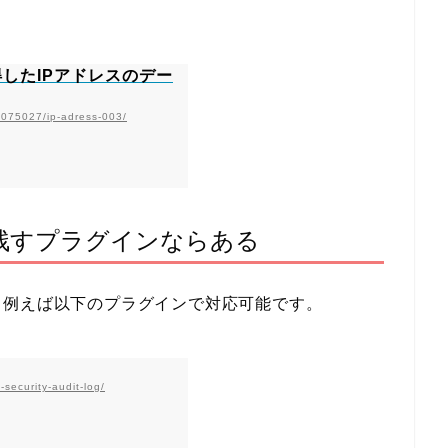
sで取得したIPアドレスのデー
14075027/ip-adress-003/
残すプラグインならある
、例えば以下のプラグインで対応可能です。
-security-audit-log/