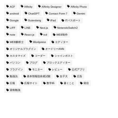
ACF
Affinity
Affinity Designer
Affinity Photo
android
ChatGPT
Contact Form 7
Gemini
Google
Gutenberg
iPad
ITパスポート
LIFF
LINE
Next.js
NintendoSwitch2
note
React.js
tcd
WEB制作
WEB解析士
Wordpress
エディター
オリジナルプラグイン
オードリーANN
カスタマイズ
コーダー
シャインポスト
パソコン
ブログ
ブロックエディター
プラグイン
モニター
レビュー
公式アプリ
勉強法
基本情報技術者試験
女子大
広告
広報
広報サイト
数学科
書くこと
発信
資格勉強